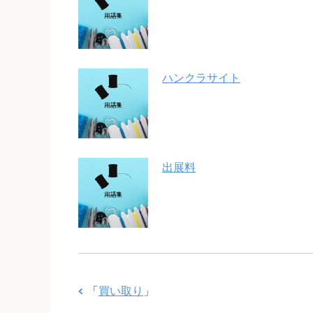
ハンクラサイト
出展料
「
買い取り
」