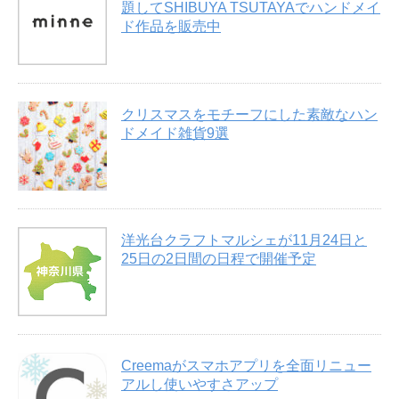
題してSHIBUYA TSUTAYAでハンドメイ
ド作品を販売中
クリスマスをモチーフにした素敵なハン
ドメイド雑貨9選
洋光台クラフトマルシェが11月24日と
25日の2日間の日程で開催予定
Creemaがスマホアプリを全面リニュー
アルし使いやすさアップ