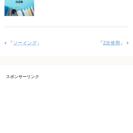
「
ソーイング
」
「
2次使用
」
スポンサーリンク