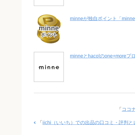
minneが独自ポイント「min
minneとhaco!のone+mo
「
ココ
「
iichi（いいち）での出品の口コミ・評判