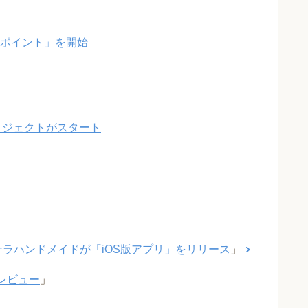
neポイント」を開始
reプロジェクトがスタート
ナラハンドメイドが「iOS版アプリ」をリリース
」
とレビュー
」