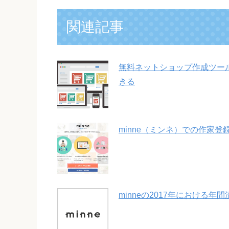
関連記事
無料ネットショップ作成ツー
きる
minne（ミンネ）での作家登
minneの2017年における年