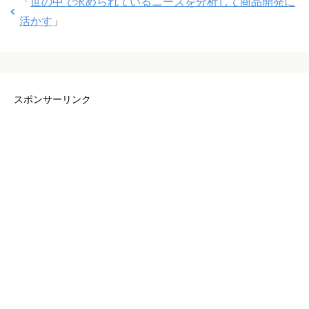
「
世の中で求められているニーズを分析して商品開発に
活かす
」
スポンサーリンク